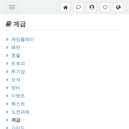
계급
게임플레이
패턴
효율
트로피
투기장
보석
장비
이벤트
퀘스트
도전과제
계급
가이드