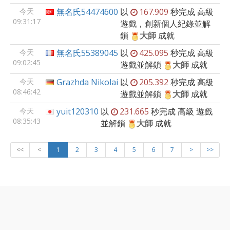
今天
無名氏54474600
以
167.909
秒完成
高級
09:31:17
遊戲，創新個人紀錄並解
鎖
大師
成就
今天
無名氏55389045
以
425.095
秒完成
高級
09:02:45
遊戲並解鎖
大師
成就
今天
Grazhda Nikolai
以
205.392
秒完成
高級
08:46:42
遊戲並解鎖
大師
成就
今天
yuit120310
以
231.665
秒完成
高級
遊戲
08:35:43
並解鎖
大師
成就
<<
<
1
2
3
4
5
6
7
>
>>