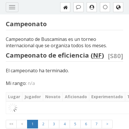
Campeonato
Campeonato de Buscaminas es un torneo
internacional que se organiza todos los meses.
Campeonato de eficiencia (
NF
)
[S80]
El campeonato ha terminado.
Mi rango:
n/a
Lugar
Jugador
Novato
Aficionado
Experimentado
<<
<
1
2
3
4
5
6
7
>