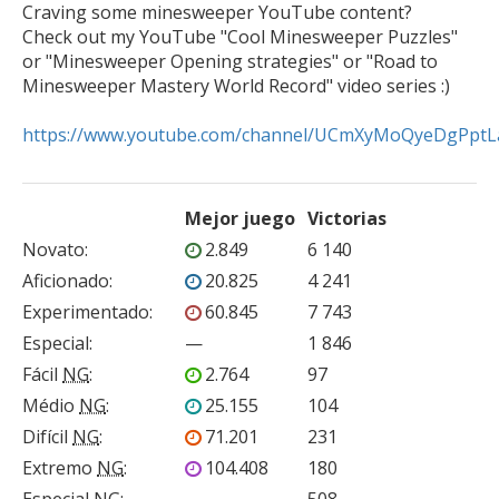
Craving some minesweeper YouTube content? 

Check out my YouTube "Cool Minesweeper Puzzles" 
or "Minesweeper Opening strategies" or "Road to 
Minesweeper Mastery World Record" video series :)

https://www.youtube.com/channel/UCmXyMoQyeDgPpt
Mejor juego
Victorias
Novato
:
2.849
6 140
Aficionado
:
20.825
4 241
Experimentado
:
60.845
7 743
Especial
:
—
1 846
Fácil
NG
:
2.764
97
Médio
NG
:
25.155
104
Difícil
NG
:
71.201
231
Extremo
NG
:
104.408
180
Especial
NG
:
—
508