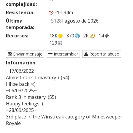
complejidad:
Resistencia:
21h 34m
Última
[S128]
agosto de 2026
temporada:
Recursos:
18K
370
2K
14
129
Enviar mensaje
Intercambiar
Reportar abuso
Información:
~17/06/2022~

Almost rank 1 mastery :( (54)

I'll be back >:)

~06/03/2025~

Rank 3 in mastery! (55)

Happy feelings :)

~28/09/2025~

3rd place in the Winstreak category of Minesweeper 
Royale
