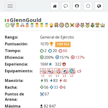
GlennGould
Rango:
General de Ejército
Puntuación:
1070
TOP 513
Tiempo:
2
20
60
Eficiencia:
200%
151%
137%
Experiencia:
16M
322
Equipamiento:
5
L
L1
L1
L1
L1
L1
Maestría:
95
83
46
Racha:
56
33
6
Puntos de
67
Arena:
Máxima
82 847