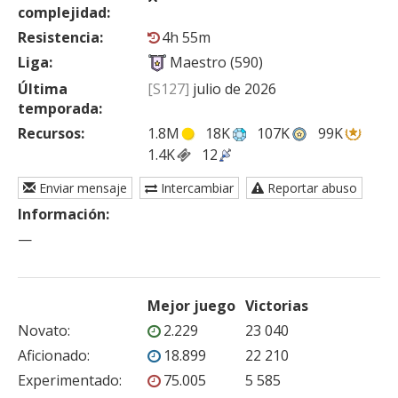
complejidad:
Resistencia:
4h 55m
Liga:
Maestro (590)
Última
[S127]
julio de 2026
temporada:
Recursos:
1.8M
18K
107K
99K
1.4K
12
Enviar mensaje
Intercambiar
Reportar abuso
Información:
—
Mejor juego
Victorias
Novato
:
2.229
23 040
Aficionado
:
18.899
22 210
Experimentado
:
75.005
5 585