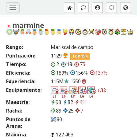
marmine
Rango:
Mariscal de campo
Puntuación:
1129
TOP 154
Tiempo:
2
18
75
Eficiencia:
189%
156%
137%
Experiencia:
115M
650
Equipamiento:
32
L
L6
L6
L8
L6
L6
Maestría:
98
82
41
Racha:
89
25
7
Puntos de
80
Arena:
Máxima
122 463