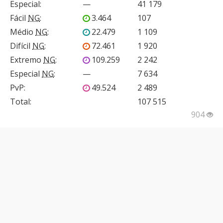
Especial
:
—
41 179
Fácil
NG
:
3.464
107
Médio
NG
:
22.479
1 109
Difícil
NG
:
72.461
1 920
Extremo
NG
:
109.259
2 242
Especial
NG
:
—
7 634
PvP
:
49.524
2 489
Total:
107 515
904