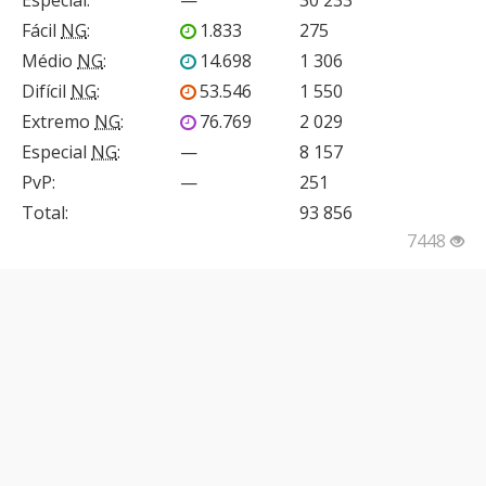
Fácil
NG
:
1.833
275
Médio
NG
:
14.698
1 306
Difícil
NG
:
53.546
1 550
Extremo
NG
:
76.769
2 029
Especial
NG
:
—
8 157
PvP
:
—
251
Total:
93 856
7448