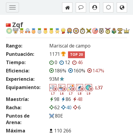
Zqf
Rango:
Mariscal de campo
Puntuación:
1171
TOP 20
Tiempo:
0
12
46
Eficiencia:
186%
160%
147%
Experiencia:
93M
Equipamiento:
37
L
L7
L6
L7
L8
L9
Maestría:
98
86
48
Racha:
62
40
6
Puntos de
80E
Arena:
Máxima
110 266