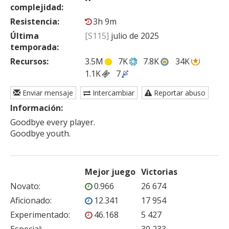
complejidad:
Resistencia:
3h 9m
Última
[S115]
julio de 2025
temporada:
Recursos:
3.5M
7K
7.8K
34K
1.1K
7
Enviar mensaje
Intercambiar
Reportar abuso
Información:
Goodbye every player.

Goodbye youth.
Mejor juego
Victorias
Novato
:
0.966
26 674
Aficionado
:
12.341
17 954
Experimentado
:
46.168
5 427
Especial
:
—
30 233