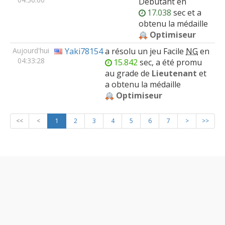
Débutant
en
17.038
sec et a
obtenu la médaille
Optimiseur
Aujourd'hui
Yaki78154
a résolu un jeu
Facile
NG
en
04:33:28
15.842
sec, a été promu
au grade de
Lieutenant
et
a obtenu la médaille
Optimiseur
<<
<
1
2
3
4
5
6
7
>
>>