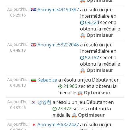
Optimiseur
Aujourd'hui
Anonyme49190387
a résolu un jeu
05:25:16
Intermédiaire
en
69.224
sec et a
obtenu la médaille
Optimiseur
Aujourd'hui
Anonyme53222045
a résolu un jeu
04:48:19
Intermédiaire
en
52.157
sec et a
obtenu la médaille
Optimiseur
Aujourd'hui
Kebabica
a résolu un jeu
Débutant
en
04:39:13
21.966
sec et a obtenu la
médaille
Optimiseur
Aujourd'hui
성영찬
a résolu un jeu
Débutant
en
04:37:46
23.372
sec et a obtenu la
médaille
Optimiseur
Aujourd'hui
Anonyme56322427
a résolu un jeu
04:36:00