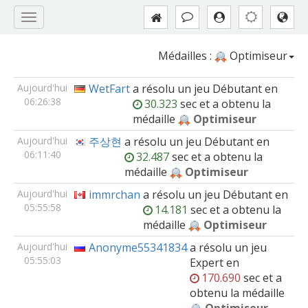
Médailles :
Optimiseur
Aujourd'hui
WetFart
a résolu un jeu
Débutant
en
06:26:38
30.323
sec et a obtenu la
médaille
Optimiseur
Aujourd'hui
주상현
a résolu un jeu
Débutant
en
06:11:40
32.487
sec et a obtenu la
médaille
Optimiseur
Aujourd'hui
immrchan
a résolu un jeu
Débutant
en
05:55:58
14.181
sec et a obtenu la
médaille
Optimiseur
Aujourd'hui
Anonyme55341834
a résolu un jeu
05:55:03
Expert
en
170.690
sec et a
obtenu la médaille