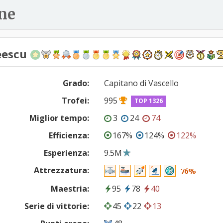
ne
escu
Grado:
Capitano di Vascello
Trofei:
995
TOP 1326
Miglior tempo:
3
24
74
Efficienza:
167%
124%
122%
Esperienza:
9.5M
Attrezzatura:
76%
Maestria:
95
78
40
Serie di vittorie:
45
22
13