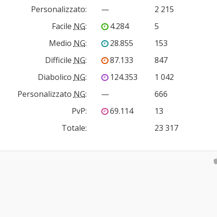
Personalizzato
:
—
2 215
Facile
NG
:
4.284
5
Medio
NG
:
28.855
153
Difficile
NG
:
87.133
847
Diabolico
NG
:
124.353
1 042
Personalizzato
NG
:
—
666
PvP
:
69.114
13
Totale:
23 317