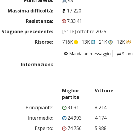
Punti arena:
48
Massima difficoltà:
17 220
Resistenza:
7:33:41
Stagione precedente:
[S118]
ottobre 2025
Risorse:
716K
13K
21K
12K
Manda un messaggio
Scam
Informazioni:
—
Miglior
Vittorie
partita
Principiante
:
3.031
8 214
Intermedio
:
24.993
4 174
Esperto
:
74.756
5 988