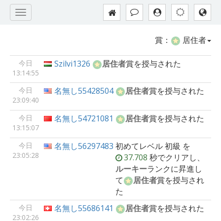
賞：
居住者
今日
Szilvi1326
居住者
賞を授与された
13:14:55
今日
名無し55428504
居住者
賞を授与された
23:09:40
今日
名無し54721081
居住者
賞を授与された
13:15:07
今日
名無し56297483
初めてレベル
初級
を
23:05:28
37.708
秒でクリアし、
ルーキー
ランクに昇進し
て
居住者
賞を授与され
た
今日
名無し55686141
居住者
賞を授与された
23:02:26