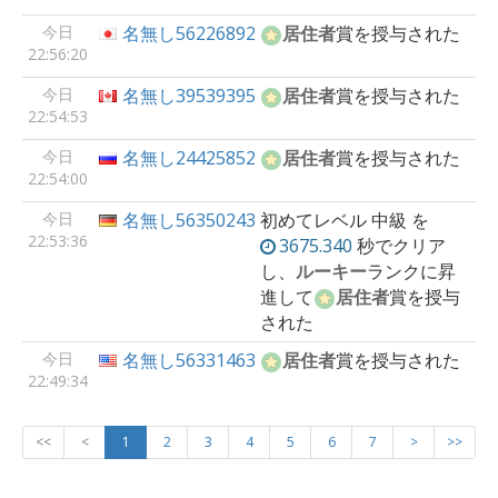
今日
名無し56226892
居住者
賞を授与された
22:56:20
今日
名無し39539395
居住者
賞を授与された
22:54:53
今日
名無し24425852
居住者
賞を授与された
22:54:00
今日
名無し56350243
初めてレベル
中級
を
22:53:36
3675.340
秒でクリア
し、
ルーキー
ランクに昇
進して
居住者
賞を授与
された
今日
名無し56331463
居住者
賞を授与された
22:49:34
<<
<
1
2
3
4
5
6
7
>
>>