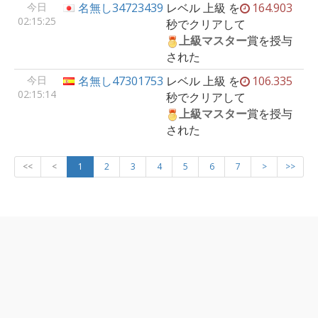
今日
名無し34723439
レベル
上級
を
164.903
02:15:25
秒でクリアして
上級マスター
賞を授与
された
今日
名無し47301753
レベル
上級
を
106.335
02:15:14
秒でクリアして
上級マスター
賞を授与
された
<<
<
1
2
3
4
5
6
7
>
>>