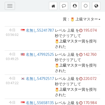
賞：
上級マスター
今日
名無し55241787
レベル
上級
を
195.074
03:56:02
秒でクリアして
上級マスター
賞を授与
された
今日
名無し47992525
レベル
上級
を
142.760
03:49:25
秒でクリアして
上級マスター
賞を授与
された
今日
名無し54792517
レベル
上級
を
220.072
03:47:22
秒でクリアして
上級マスター
賞を授与
された
今日
名無し55658135
レベル
上級
を
170.984