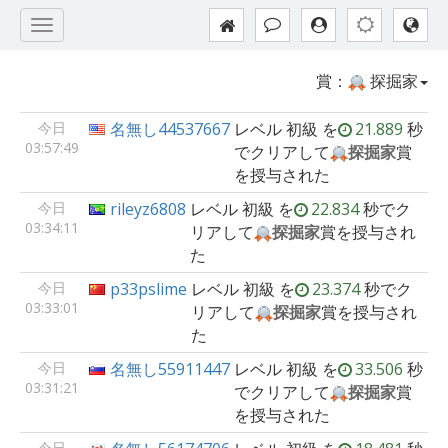
賞：
探掘家
今日
名無し44537667
レベル
初級
を
21.889
秒
03:57:49
でクリアして
探掘家
賞
を授与された
今日
rileyz6808
レベル
初級
を
22.834
秒でク
03:34:11
リアして
探掘家
賞を授与され
た
今日
p33pslime
レベル
初級
を
23.374
秒でク
03:33:01
リアして
探掘家
賞を授与され
た
今日
名無し55911447
レベル
初級
を
33.506
秒
03:31:21
でクリアして
探掘家
賞
を授与された
今日