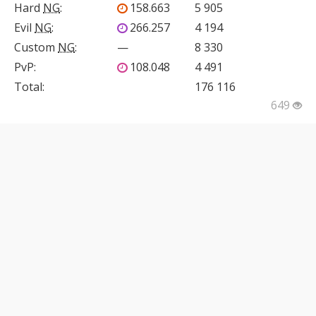
Hard
NG
:
158.663
5 905
Evil
NG
:
266.257
4 194
Custom
NG
:
—
8 330
PvP
:
108.048
4 491
Total:
176 116
649