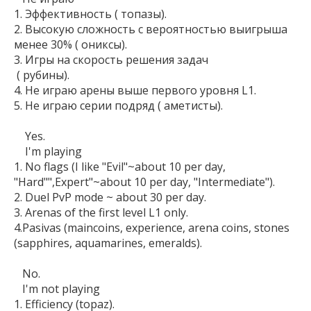
1. Эффективность ( топазы).

2. Высокую сложность с вероятностью выигрыша 
менее 30% ( ониксы).

3. Игры на скорость решения задач

 ( рубины).

4. Не играю арены выше первого уровня L1.

5. Не играю серии подряд ( аметисты).

    Yes.

    I'm playing 

1. No flags (I like "Evil"~about 10 per day, 
"Hard"",Expert"~about 10 per day, "Intermediate").

2. Duel PvP mode ~ about 30 per day.

3. Arenas of the first level L1 only.

4.Pasivas (maincoins, experience, arena coins, stones 
(sapphires, aquamarines, emeralds).

   No.

   I'm not playing

1. Efficiency (topaz).
