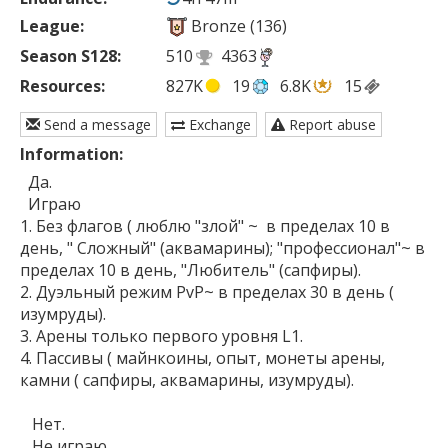
League:
Bronze (136)
Season S128:
510
4363
Resources:
827K
19
6.8K
15
Send a message
Exchange
Report abuse
Information:
  Да.

  Играю 

1. Без флагов ( люблю "злой" ~  в пределах 10 в 
день, " Сложный" (аквамарины); "профессионал"~ в 
пределах 10 в день, "Любитель" (сапфиры).

2. Дуэльный режим PvP~ в пределах 30 в день ( 
изумруды).

3. Арены только первого уровня L1.

4. Пассивы ( майнкоины, опыт, монеты арены, 
камни ( сапфиры, аквамарины, изумруды).

   Нет.

   Не играю
