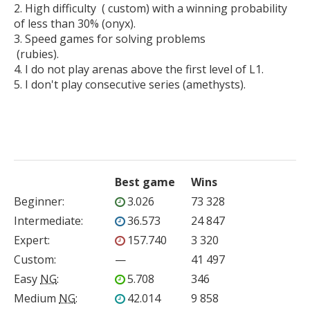
2. High difficulty  ( custom) with a winning probability 
of less than 30% (onyx).

3. Speed games for solving problems

 (rubies).

4. I do not play arenas above the first level of L1.

5. I don't play consecutive series (amethysts).

Best game
Wins
Beginner
:
3.026
73 328
Intermediate
:
36.573
24 847
Expert
:
157.740
3 320
Custom
:
—
41 497
Easy
NG
:
5.708
346
Medium
NG
:
42.014
9 858