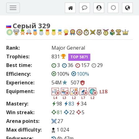
Серый 329
Rank:
Major General
Trophies:
831
TOP 5871
Best time:
3
36
157
29
Efficiency:
100%
100%
Experience:
54M
507
Equipment:
18
L
L4
L3
L2
L7
L2
Mastery:
98
83
34
Win streak:
81
22
5
Arena points:
27
Max difficulty:
1 024
Endurance:
4h 47m