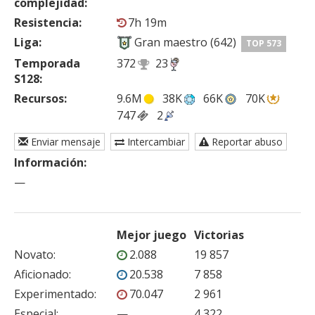
complejidad:
Resistencia:
7h 19m
Liga:
Gran maestro (642)
TOP 573
Temporada
372
23
S128:
Recursos:
9.6M
38K
66K
70K
747
2
Enviar mensaje
Intercambiar
Reportar abuso
Información:
—
Mejor juego
Victorias
Novato
:
2.088
19 857
Aficionado
:
20.538
7 858
Experimentado
:
70.047
2 961
Especial
:
—
4 322