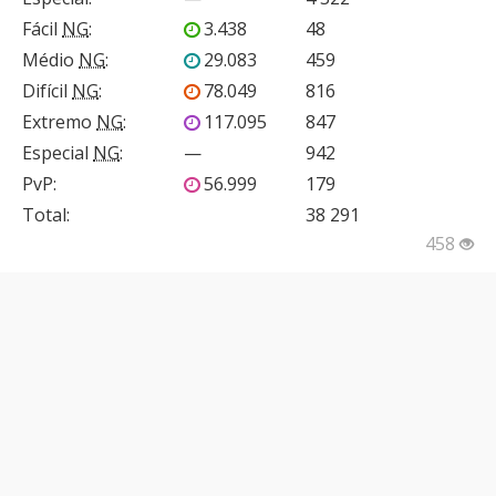
Fácil
NG
:
3.438
48
Médio
NG
:
29.083
459
Difícil
NG
:
78.049
816
Extremo
NG
:
117.095
847
Especial
NG
:
—
942
PvP
:
56.999
179
Total:
38 291
458