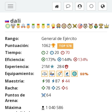
dali
Rango:
General de Ejército
Puntuación:
1062
TOP 578
Tiempo:
2
20
70
Eficiencia:
173%
144%
134%
Experiencia:
21M
284
Equipamiento:
88%
Maestría:
98
87
44
Racha:
78
25
6
Puntos de
64
Arena:
Máxima
1 040 586