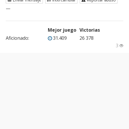
—
Mejor juego
Victorias
Aficionado
:
31.409
26 378
3