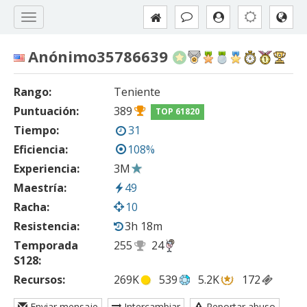
Anónimo35786639
Rango:
Teniente
Puntuación:
389
TOP 61820
Tiempo:
31
Eficiencia:
108%
Experiencia:
3M
Maestría:
49
Racha:
10
Resistencia:
3h 18m
Temporada
255
24
S128:
Recursos:
269K
539
5.2K
172
Enviar mensaje
Intercambiar
Reportar abuso