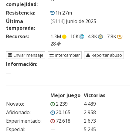
complejidad:
Resistencia:
1h 27m
Última
[S114]
junio de 2025
temporada:
Recursos:
1.3M
10K
4.8K
7.8K
28
Enviar mensaje
Intercambiar
Reportar abuso
Información:
—
Mejor juego
Victorias
Novato
:
2.239
4 489
Aficionado
:
20.165
2 958
Experimentado
:
72.618
2 673
Especial
:
—
5 245