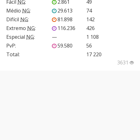
Fácil
NG
:
2.861
49
Médio
NG
:
29.613
74
Difícil
NG
:
81.898
142
Extremo
NG
:
116.236
426
Especial
NG
:
—
1 108
PvP
:
59.580
56
Total:
17 220
3631