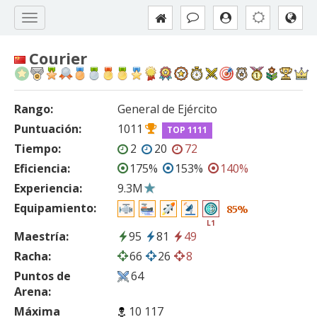
Courier
Rango:
General de Ejército
Puntuación:
1011
TOP 1111
Tiempo:
2
20
72
Eficiencia:
175%
153%
140%
Experiencia:
9.3M
Equipamiento:
85%
L1
Maestría:
95
81
49
Racha:
66
26
8
Puntos de
64
Arena:
Máxima
10 117