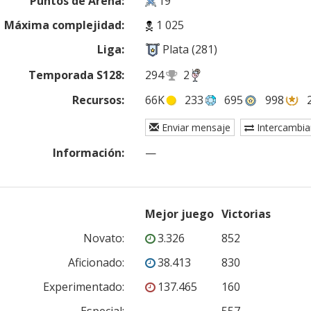
Puntos de Arena:
19
Máxima complejidad:
1 025
Liga:
Plata (281)
Temporada S128:
294
2
Recursos:
66K
233
695
998
Enviar mensaje
Intercambia
Información:
—
Mejor juego
Victorias
Novato
:
3.326
852
Aficionado
:
38.413
830
Experimentado
:
137.465
160
Especial
:
—
557