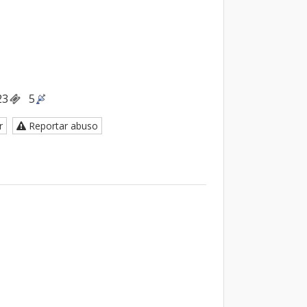
23
5
r
Reportar abuso