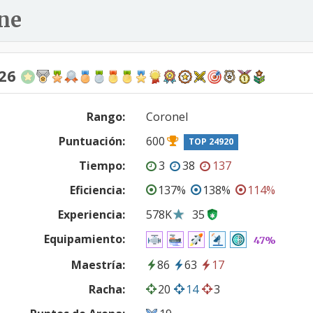
ne
826
Rango:
Coronel
Puntuación:
600
TOP 24920
Tiempo:
3
38
137
Eficiencia:
137%
138%
114%
Experiencia:
578K
35
Equipamiento:
47%
Maestría:
86
63
17
Racha:
20
14
3