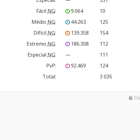
Fácil
NG
:
9.064
10
Médio
NG
:
44.263
125
Difícil
NG
:
139.358
154
Extremo
NG
:
186.308
112
Especial
NG
:
—
111
PvP
:
92.469
124
Total:
3 035
De