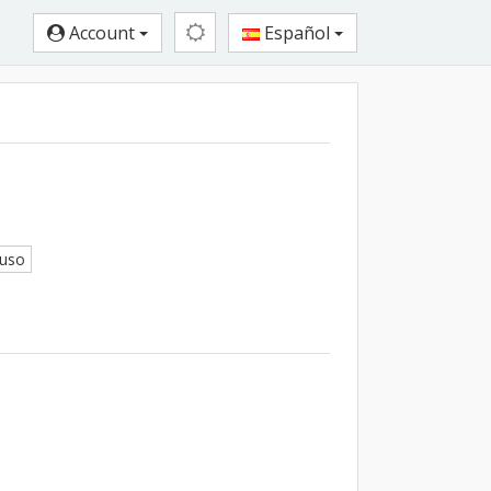
Account
Español
buso