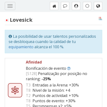
Lovesick
La posibilidad de usar talentos personalizados
se desbloquea cuando la calidad de tu
equipamiento
alcanza el 100 %.
Afinidad
Bonificación de evento
[S128]
Penalização por posição no
ranking:
-25%
T3
Entradas a la Arena:
+30%
T8
Nivel de la misión:
+4
T2
Puntos de actividad:
+10%
T8
Puntos de evento:
+30%
T5
Recompensas x2:
+5%