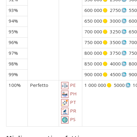
93%
600 000
2750
550
94%
650 000
3000
600
95%
700 000
3250
650
96%
750 000
3500
700
97%
800 000
3750
750
98%
850 000
4000
800
99%
900 000
4500
900
100%
Perfetto
1 000 000
5000
1
PE
PH
PT
PR
PS