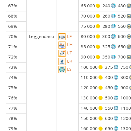
67%
65 000
240
480
68%
70 000
260
520
69%
75 000
280
560
70%
Leggendario
80 000
300
600
LE
LH
71%
85 000
325
650
LT
72%
90 000
350
700
LR
73%
100 000
375
750
LS
74%
110 000
400
800
75%
120 000
450
900
76%
130 000
500
1000
77%
140 000
550
1100
78%
150 000
600
1200
79%
160 000
650
1300