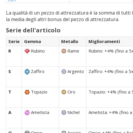
La qualità di un pezzo di attrezzatura è la somma di tutt
la media degli altri bonus del pezzo di attrezzatura.
Serie dell'articolo
Serie
Gemma
Metallo
Miglioramenti
R
Rubino
Rame
Rubino: +4% (fino a 5
S
Zaffiro
Argento
Zaffiro: +4% (fino a 5
T
Topazio
Oro
Topazio: +4% (fino a 
A
Ametista
Nichel
Ametista: +4% (fino a
O
Onice
Acciaio
Onice: +4% (fino a 5x)