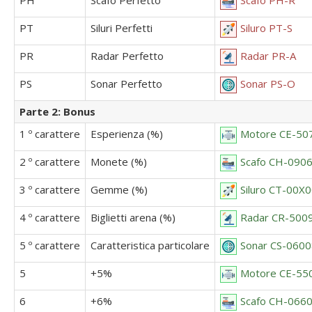
PT
Siluri Perfetti
Siluro PT-S
PR
Radar Perfetto
Radar PR-A
PS
Sonar Perfetto
Sonar PS-O
Parte 2: Bonus
1 º carattere
Esperienza (%)
Motore CE-50
2 º carattere
Monete (%)
Scafo CH-090
3 º carattere
Gemme (%)
Siluro CT-00X
4 º carattere
Biglietti arena (%)
Radar CR-500
5 º carattere
Caratteristica particolare
Sonar CS-060
5
+5%
Motore CE-55
6
+6%
Scafo CH-066