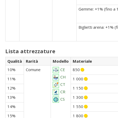
Gemme: +1% (fino a 
Biglietti arena: +1% (f
Lista attrezzature
Qualità
Rarità
Modello
Materiale
10%
Comune
850
CE
CH
11%
1 000
CT
12%
1 150
CR
13%
1 300
CS
14%
1 550
15%
1 800