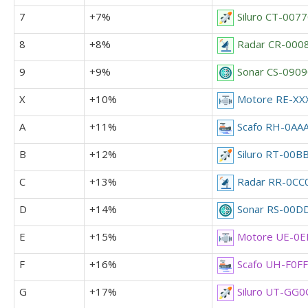
7
+7%
Siluro CT-007
8
+8%
Radar CR-000
9
+9%
Sonar CS-090
X
+10%
Motore RE-XX
A
+11%
Scafo RH-0AA
B
+12%
Siluro RT-00B
C
+13%
Radar RR-0CC
D
+14%
Sonar RS-00D
E
+15%
Motore UE-0E
F
+16%
Scafo UH-F0F
G
+17%
Siluro UT-GG