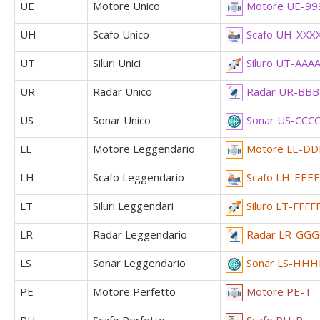
UE
Motore Unico
Motore UE-99
UH
Scafo Unico
Scafo UH-XXX
UT
Siluri Unici
Siluro UT-AAA
UR
Radar Unico
Radar UR-BBB
US
Sonar Unico
Sonar US-CCC
LE
Motore Leggendario
Motore LE-D
LH
Scafo Leggendario
Scafo LH-EEE
LT
Siluri Leggendari
Siluro LT-FFFF
LR
Radar Leggendario
Radar LR-GGG
LS
Sonar Leggendario
Sonar LS-HH
PE
Motore Perfetto
Motore PE-T
PH
Scafo Perfetto
Scafo PH-R