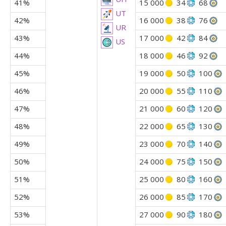
41%
15 000
34
68
UT
42%
16 000
38
76
UR
43%
17 000
42
84
US
44%
18 000
46
92
45%
19 000
50
100
46%
20 000
55
110
47%
21 000
60
120
48%
22 000
65
130
49%
23 000
70
140
50%
24 000
75
150
51%
25 000
80
160
52%
26 000
85
170
53%
27 000
90
180