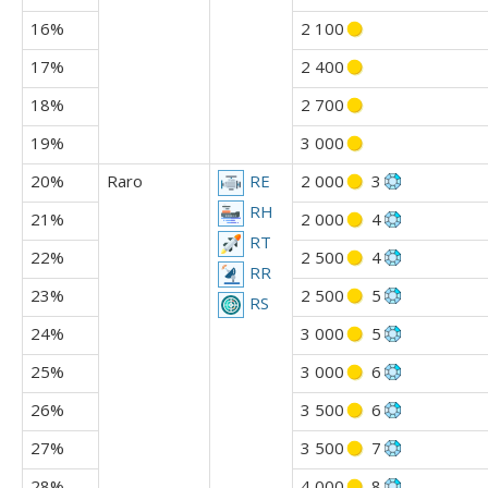
16%
2 100
17%
2 400
18%
2 700
19%
3 000
20%
Raro
2 000
3
RE
RH
21%
2 000
4
RT
22%
2 500
4
RR
23%
2 500
5
RS
24%
3 000
5
25%
3 000
6
26%
3 500
6
27%
3 500
7
28%
4 000
8