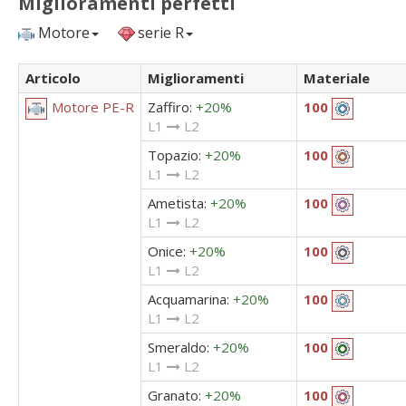
Miglioramenti perfetti
Motore
serie R
Articolo
Miglioramenti
Materiale
Zaffiro:
+20%
Motore PE-R
100
L1
L2
Topazio:
+20%
100
L1
L2
Ametista:
+20%
100
L1
L2
Onice:
+20%
100
L1
L2
Acquamarina:
+20%
100
L1
L2
Smeraldo:
+20%
100
L1
L2
Granato:
+20%
100