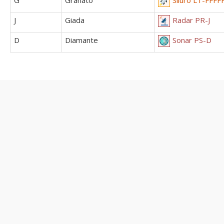
J
Giada
Radar PR-J
D
Diamante
Sonar PS-D