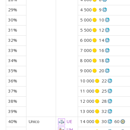
29%
4 500
9
30%
5 000
10
31%
5 500
12
32%
6 000
14
33%
7 000
16
34%
8 000
18
35%
9 000
20
36%
10 000
22
37%
11 000
25
38%
12 000
28
39%
13 000
32
40%
Unico
14 000
30
60
UE
UH