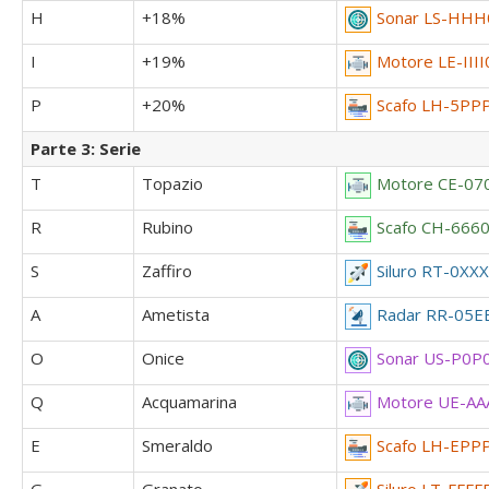
H
+18%
Sonar LS-HH
I
+19%
Motore LE-IIII
P
+20%
Scafo LH-5PP
Parte 3: Serie
T
Topazio
Motore CE-07
R
Rubino
Scafo CH-666
S
Zaffiro
Siluro RT-0XX
A
Ametista
Radar RR-05E
O
Onice
Sonar US-P0P
Q
Acquamarina
Motore UE-AA
E
Smeraldo
Scafo LH-EPP
G
Granato
Siluro LT-FFFF