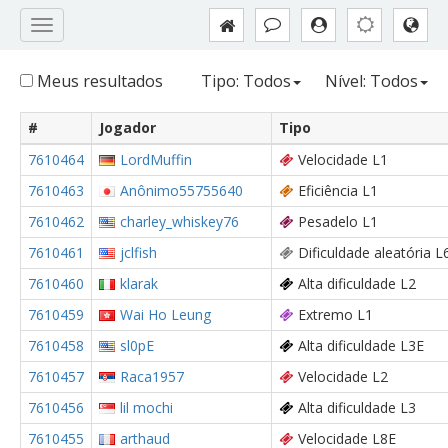
Meus resultados
Tipo: Todos
Nível: Todos
#
Jogador
Tipo
7610464
LordMuffin
Velocidade L1
7610463
Anônimo55755640
Eficiência L1
7610462
charley_whiskey76
Pesadelo L1
7610461
jclfish
Dificuldade aleatória L
7610460
klarak
Alta dificuldade L2
7610459
Wai Ho Leung
Extremo L1
7610458
sl0pE
Alta dificuldade L3E
7610457
Raca1957
Velocidade L2
7610456
lil mochi
Alta dificuldade L3
7610455
arthaud
Velocidade L8E