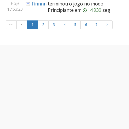
Hoje
Finnnn
terminou o jogo no modo
17:53:20
Principiante
em
14.939
seg
<<
<
1
2
3
4
5
6
7
>