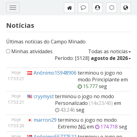
Notícias
Últimas notícias do Campo Minado
Minhas atividades
Todas as noticías
Período:
[S128]
agosto de 2026
Hoje
Anônimo15948906
terminou o jogo no
17:53:21
modo
Principiante
em
15.777
seg
Hoje
cryymyst
terminou o jogo no modo
17:53:21
Personalizado
(14x23/40)
em
43.246
seg
Hoje
marron29
terminou o jogo no modo
17:53:20
Extremo
NG
em
174.718
seg
Hoje
Anônimo55777522
terminou o jogo no