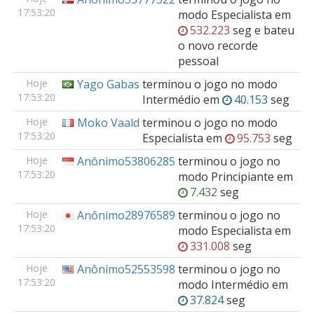
17:53:20
modo
Especialista
em
532.223
seg e bateu
o novo recorde
pessoal
Hoje
Yago Gabas
terminou o jogo no modo
17:53:20
Intermédio
em
40.153
seg
Hoje
Moko Vaald
terminou o jogo no modo
17:53:20
Especialista
em
95.753
seg
Hoje
Anônimo53806285
terminou o jogo no
17:53:20
modo
Principiante
em
7.432
seg
Hoje
Anônimo28976589
terminou o jogo no
17:53:20
modo
Especialista
em
331.008
seg
Hoje
Anônimo52553598
terminou o jogo no
17:53:20
modo
Intermédio
em
37.824
seg