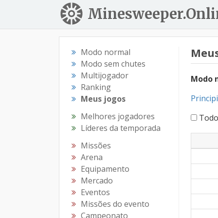
Minesweeper.Onli
Meus
Modo normal
Modo sem chutes
Multijogador
Modo 
Ranking
Princip
Meus jogos
Melhores jogadores
Todo
Líderes da temporada
Missões
Arena
Equipamento
Mercado
Eventos
Missões do evento
Campeonato