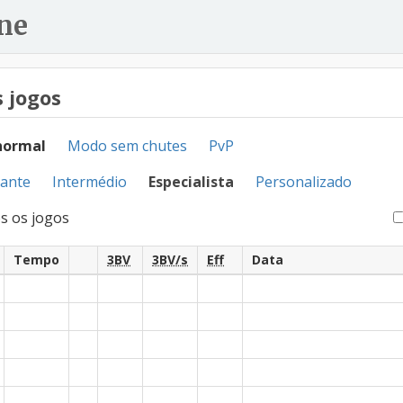
ne
 jogos
normal
Modo sem chutes
PvP
iante
Intermédio
Especialista
Personalizado
s os jogos
Tempo
3BV
3BV/s
Eff
Data