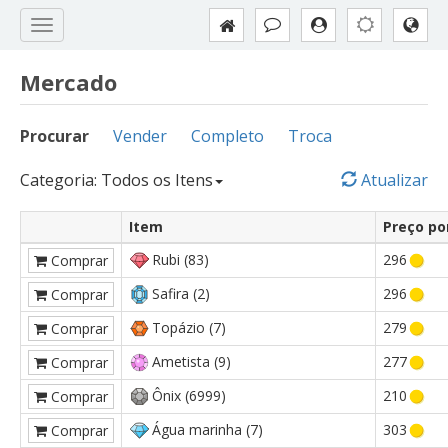
Mercado
Procurar
Vender
Completo
Troca
Categoria: Todos os Itens
Atualizar
Item
Preço po
Rubi (83)
296
Comprar
Safira (2)
296
Comprar
Topázio (7)
279
Comprar
Ametista (9)
277
Comprar
Ônix (6999)
210
Comprar
Água marinha (7)
303
Comprar