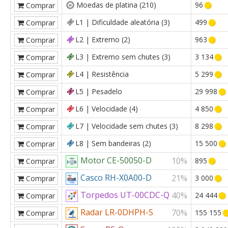
Moedas de platina (210)
96
Comprar
L1 | Dificuldade aleatória (3)
499
Comprar
L2 | Extremo (2)
963
Comprar
L3 | Extremo sem chutes (3)
3 134
Comprar
L4 | Resistência
5 299
Comprar
L5 | Pesadelo
29 998
Comprar
L6 | Velocidade (4)
4 850
Comprar
L7 | Velocidade sem chutes (3)
8 298
Comprar
L8 | Sem bandeiras (2)
15 500
Comprar
Motor CE-50050-D
10%
895
Comprar
Casco RH-X0A00-D
21%
3 000
Comprar
Torpedos UT-00CDC-Q
40%
24 444
Comprar
Radar LR-0DHPH-S
70%
155 155
Comprar