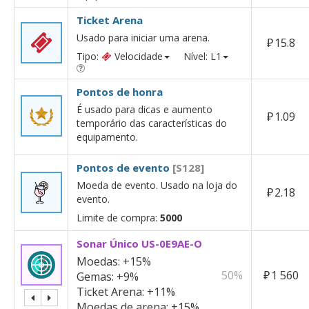
Ticket Arena
Usado para iniciar uma arena.
₽
15.8
Tipo:
Velocidade
Nível: L1
Pontos de honra
É usado para dicas e aumento
₽
1.09
temporário das características do
equipamento.
Pontos de evento
[S128]
Moeda de evento. Usado na loja do
₽
2.18
evento.
Limite de compra:
5000
Sonar Único US-0E9AE-O
Moedas:
+15%
50%
₽
1 560
Gemas:
+9%
Ticket Arena:
+11%
Moedas de arena:
+15%