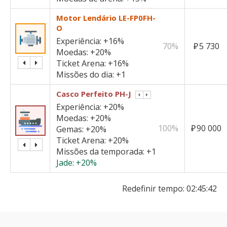
Motor Lendário LE-FP0FH-
O
Experiência:
+16%
70%
₽
5 730
Moedas:
+20%
Ticket Arena:
+16%
Missões do dia:
+1
Casco Perfeito PH-J
Experiência:
+20%
Moedas:
+20%
100%
₽
90 000
Gemas:
+20%
Ticket Arena:
+20%
Missões da temporada:
+1
Jade:
+20%
Redefinir tempo:
02:45:42