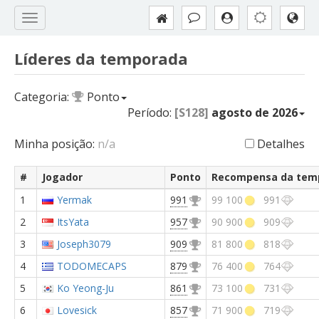
Líderes da temporada
Categoria:
Ponto
Período:
[S128]
agosto de 2026
Minha posição:
n/a
Detalhes
#
Jogador
Ponto
Recompensa da tem
1
Yermak
991
99 100
991
2
ItsYata
957
90 900
909
3
Joseph3079
909
81 800
818
4
TODOMECAPS
879
76 400
764
5
Ko Yeong-Ju
861
73 100
731
6
Lovesick
857
71 900
719