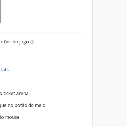
botões do jogo
stats
 ticket arena
que no botão do meio
 do mouse