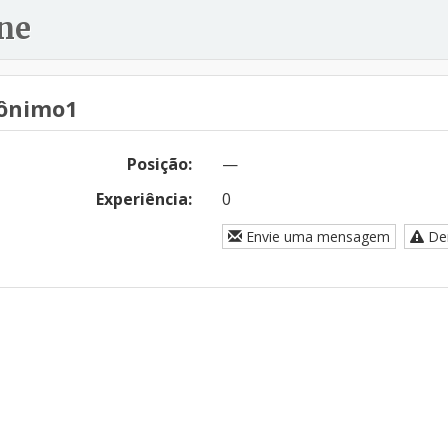
ne
ônimo1
Posição:
—
Experiência:
0
Envie uma mensagem
Den