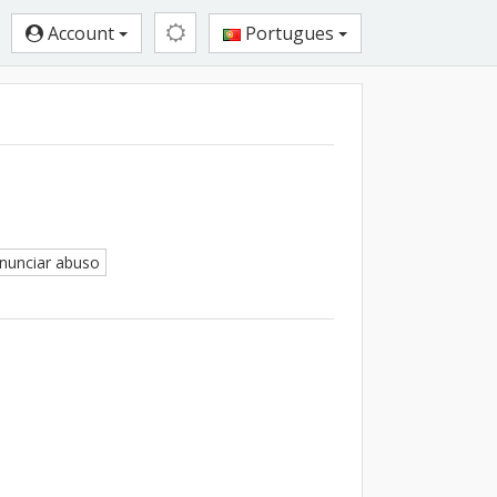
Account
Portugues
unciar abuso