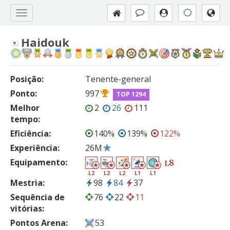
Haidouk
Posição:
Tenente-general
Ponto:
997
TOP 1294
Melhor
2
26
111
tempo:
Eficiência:
140%
139%
122%
Experiência:
26M
Equipamento:
8
L
L2
L2
L2
L1
L1
Mestria:
98
84
37
Sequência de
76
22
11
vitórias:
Pontos Arena:
53