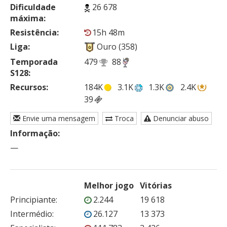
Dificuldade
26 678
máxima:
Resistência:
15h 48m
Liga:
Ouro (358)
Temporada
479
88
S128:
Recursos:
184K
3.1K
1.3K
2.4K
39
Envie uma mensagem
Troca
Denunciar abuso
Informação:
—
Melhor jogo
Vitórias
Principiante
:
2.244
19 618
Intermédio
:
26.127
13 373