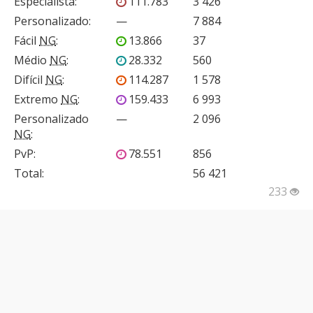
Especialista
:
111.783
3 426
Personalizado
:
—
7 884
Fácil
NG
:
13.866
37
Médio
NG
:
28.332
560
Difícil
NG
:
114.287
1 578
Extremo
NG
:
159.433
6 993
Personalizado
—
2 096
NG
:
PvP
:
78.551
856
Total:
56 421
233