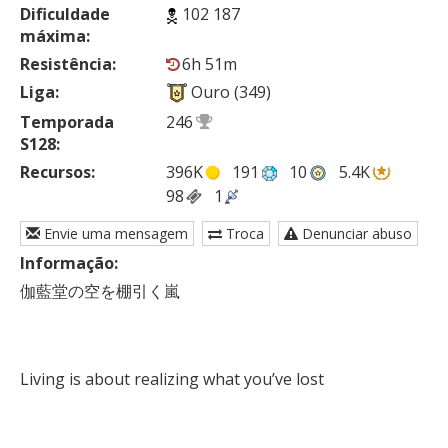
Dificuldade
102 187
máxima:
Resistência:
6h 51m
Liga:
Ouro (349)
Temporada
246
S128:
Recursos:
396K
191
10
5.4K
98
1
Envie uma mensagem
Troca
Denunciar abuso
Informação:
伽藍堂の空を棚引く嵐

Living is about realizing what you’ve lost
