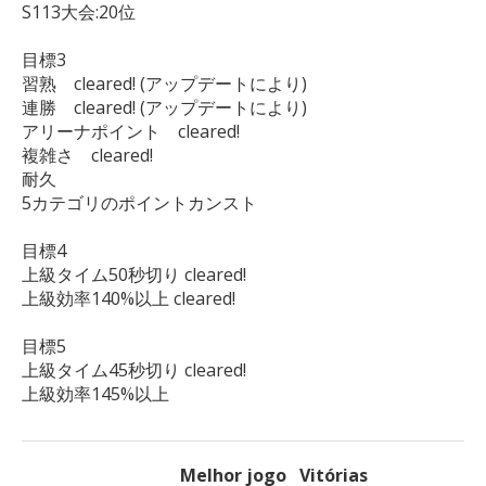
S113大会:20位

目標3

習熟　cleared! (アップデートにより)

連勝　cleared! (アップデートにより)

アリーナポイント　cleared!

複雑さ　cleared!

耐久

5カテゴリのポイントカンスト

目標4

上級タイム50秒切り cleared!

上級効率140%以上 cleared!

目標5

上級タイム45秒切り cleared!

上級効率145%以上
Melhor jogo
Vitórias