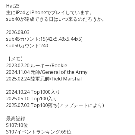
Hat23

主にiPadとiPhoneでプレイしています。

sub40が達成できる日はいつ来るのだろうか。

2026.08.03

sub45カウント:15(42x5,43x5,44x5)

sub50カウント:240

【メモ】

2023.07.20:ルーキー/Rookie

2024.11.04:元帥/General of the Army

2025.02.24:陸軍元帥/Field Marshal

2024.10.24:Top1000入り

2025.05.10:Top100入り

2025.07.03:Top100落ち(アップデートにより)

最高記録

S107:10位

S107イベントランキング:69位
