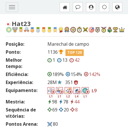
Hat23
Posição:
Marechal de campo
Ponto:
1136
TOP 120
Melhor
1
13
42
tempo:
Eficiência:
189%
154%
142%
Experiência:
28M
351
Equipamento:
9
L
L1
L1
L2
L4
L1
Mestria:
98
78
44
Sequência de
69
20
8
vitórias:
Pontos Arena:
80