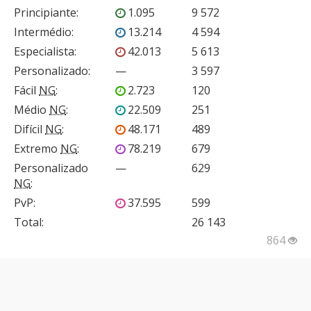
Principiante
:
1.095
9 572
Intermédio
:
13.214
4 594
Especialista
:
42.013
5 613
Personalizado
:
—
3 597
Fácil
NG
:
2.723
120
Médio
NG
:
22.509
251
Difícil
NG
:
48.171
489
Extremo
NG
:
78.219
679
Personalizado
—
629
NG
:
PvP
:
37.595
599
Total:
26 143
864