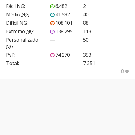
Fácil
NG
:
6.482
2
Médio
NG
:
41.582
40
Difícil
NG
:
108.101
88
Extremo
NG
:
138.295
113
Personalizado
—
50
NG
:
PvP
:
74.270
353
Total:
7 351
8