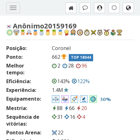
Anônimo20159169
Posição:
Coronel
Ponto:
662
TOP 18044
Melhor
2
28
96
tempo:
Eficiência:
143%
122%
Experiência:
1.4M
Equipamento:
30%
Mestria:
88
66
20
Sequência de
31
16
4
vitórias:
Pontos Arena:
22