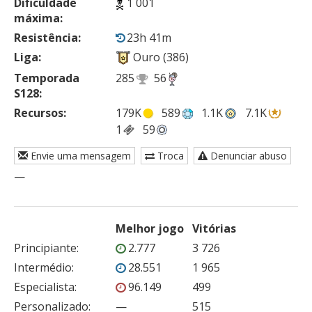
Dificuldade
1 001
máxima:
Resistência:
23h 41m
Liga:
Ouro (386)
Temporada
285
56
S128:
Recursos:
179K
589
1.1K
7.1K
1
59
Envie uma mensagem
Troca
Denunciar abuso
—
Melhor jogo
Vitórias
Principiante
:
2.777
3 726
Intermédio
:
28.551
1 965
Especialista
:
96.149
499
Personalizado
:
—
515