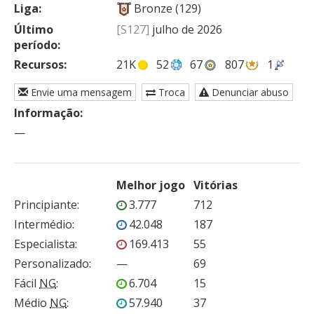
Liga:
Bronze (129)
Último
[S127]
julho de 2026
período:
Recursos:
21K
52
67
807
1
Envie uma mensagem
Troca
Denunciar abuso
Informação:
—
Melhor jogo
Vitórias
Principiante
:
3.777
712
Intermédio
:
42.048
187
Especialista
:
169.413
55
Personalizado
:
—
69
Fácil
NG
:
6.704
15
Médio
NG
:
57.940
37