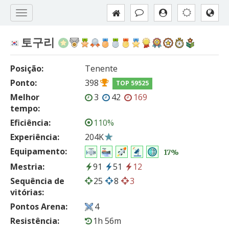
토구리
Posição:
Tenente
Ponto:
398
TOP 59525
Melhor
3
42
169
tempo:
Eficiência:
110%
Experiência:
204K
Equipamento:
17%
Mestria:
91
51
12
Sequência de
25
8
3
vitórias:
Pontos Arena:
4
Resistência:
1h 56m