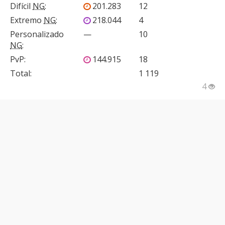
Difícil
NG
:
201.283
12
Extremo
NG
:
218.044
4
Personalizado
—
10
NG
:
PvP
:
144.915
18
Total:
1 119
4