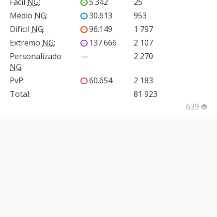
Fácil
NG
:
5.342
25
Médio
NG
:
30.613
953
Difícil
NG
:
96.149
1 797
Extremo
NG
:
137.666
2 107
Personalizado
—
2 270
NG
:
PvP
:
60.654
2 183
Total:
81 923
639