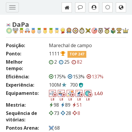
DaPa
Posição:
Marechal de campo
Ponto:
1111
TOP 247
Melhor
2
25
82
tempo:
Eficiência:
175%
153%
137%
Experiência:
100M
700
Equipamento:
40
L
L8
L8
L8
L8
L8
Mestria:
98
89
51
Sequência de
73
28
8
vitórias:
Pontos Arena:
68