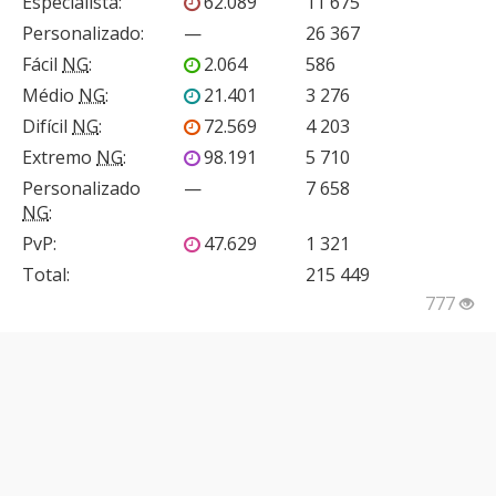
Especialista
:
62.089
11 675
Personalizado
:
—
26 367
Fácil
NG
:
2.064
586
Médio
NG
:
21.401
3 276
Difícil
NG
:
72.569
4 203
Extremo
NG
:
98.191
5 710
Personalizado
—
7 658
NG
:
PvP
:
47.629
1 321
Total:
215 449
777