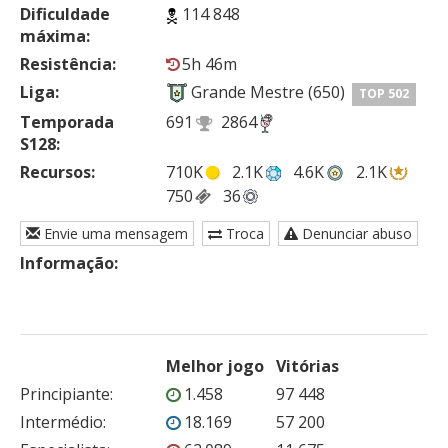
Dificuldade
114 848
máxima:
Resistência:
5h 46m
Liga:
Grande Mestre (650)
TOP 502
Temporada
691
2864
S128:
Recursos:
710K
2.1K
4.6K
2.1K
750
36
Envie uma mensagem
Troca
Denunciar abuso
Informação:
Melhor jogo
Vitórias
Principiante
:
1.458
97 448
Intermédio
:
18.169
57 200