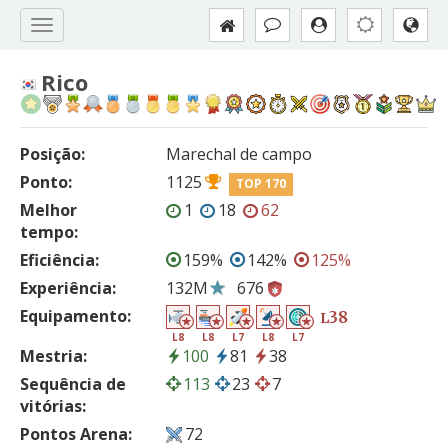
Rico
Posição:
Marechal de campo
Ponto:
1125
TOP 170
Melhor
1
18
62
tempo:
Eficiência:
159%
142%
125%
Experiência:
132M
676
Equipamento:
38
L
L8
L8
L7
L8
L7
Mestria:
100
81
38
Sequência de
113
23
7
vitórias:
Pontos Arena:
72