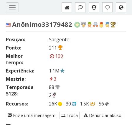
Anônimo33179482
Posição:
Sargento
Ponto:
211
Melhor
109
tempo:
Experiência:
1.1M
Mestria:
3
Temporada
88
S128:
2
Recursos:
26K
30
1.5K
56
Envie uma mensagem
Troca
Denunciar abuso
—