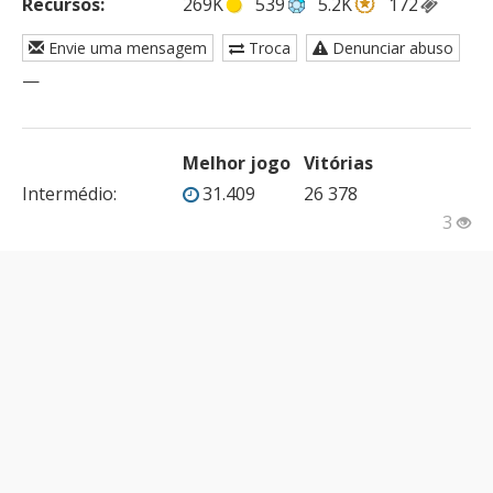
Recursos:
269K
539
5.2K
172
Envie uma mensagem
Troca
Denunciar abuso
—
Melhor jogo
Vitórias
Intermédio
:
31.409
26 378
3