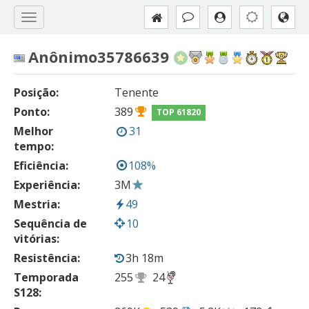
Anônimo35786639
Posição:
Tenente
Ponto:
389
TOP 61820
Melhor
31
tempo:
Eficiência:
108%
Experiência:
3M
Mestria:
49
Sequência de
10
vitórias:
Resistência:
3h 18m
Temporada
255
24
S128: