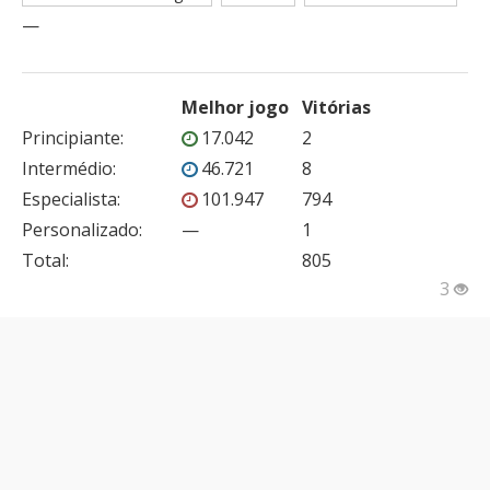
—
Melhor jogo
Vitórias
Principiante
:
17.042
2
Intermédio
:
46.721
8
Especialista
:
101.947
794
Personalizado
:
—
1
Total:
805
3