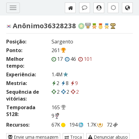
Anônimo36328238
Posição:
Sargento
Ponto:
261
Melhor
17
46
101
tempo:
Experiência:
1.4M
Mestria:
2
8
9
Sequência de
2
2
2
vitórias:
Temporada
165
S128:
9
Recursos:
67K
194
1.7K
72
Envie uma mensagem
Troca
Denunciar abuso