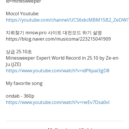
id=minesweeper

https://youtube.com/channel/UCS6xkcMBM15B2_ZeDWl
지뢰찾기 mnsw.pro 사이트 대전모드 하기 설명

https://blog.naver.com/musicoma/223215041909

상급 25.10초

Minesweeper Expert World Record in 25.10 by Ze-en 
https://www.youtube.com/watch?v=idP6pai3gD8
My favorite song

https://www.youtube.com/watch?v=neEv7Dsa0vI