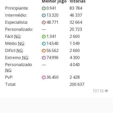
Melhor jogo
Vitórias
Principiante
:
0.941
83 784
Intermédio
:
13.320
46 337
Especialista
:
48.771
32 664
Personalizado
:
—
20 723
Fácil
NG
:
1.341
2 660
Médio
NG
:
14.540
1 049
Difícil
NG
:
56.562
2 660
Extremo
NG
:
74.996
4 300
Personalizado
—
4 040
NG
:
PvP
:
36.450
2 428
Total:
200 637
10116