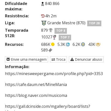
Dificuldade
840 866
máxima:
Resistência:
4h 2m
Liga:
Grande Mestre (870)
TOP 28
Temporada
879
TOP 8
S128:
10327
TOP 7
Recursos:
686K
5.3K
6.2K
43K
589
Envie uma mensagem
Troca
Denunciar abuso
Informação:
https://minesweepergame.com/profile.php?pid=3353

https://cafe.daum.net/MineMania

https://blog.naver.com/musicoma

https://gall.dcinside.com/mgallery/board/lists?