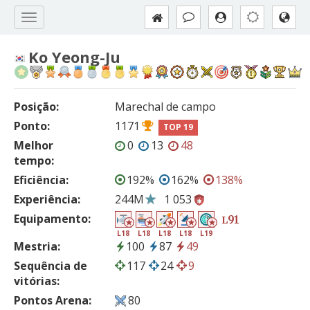
Ko Yeong-Ju
Posição:
Marechal de campo
Ponto:
1171
TOP 19
Melhor
0
13
48
tempo:
Eficiência:
192%
162%
138%
Experiência:
244M
1 053
Equipamento:
91
L
L18
L18
L18
L18
L19
Mestria:
100
87
49
Sequência de
117
24
9
vitórias:
Pontos Arena:
80