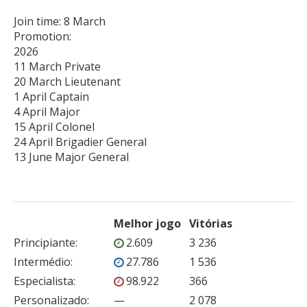
Join time: 8 March

Promotion: 

2026

11 March Private

20 March Lieutenant

1 April Captain

4 April Major

15 April Colonel

24 April Brigadier General

Melhor jogo
Vitórias
Principiante
:
2.609
3 236
Intermédio
:
27.786
1 536
Especialista
:
98.922
366
Personalizado
:
—
2 078