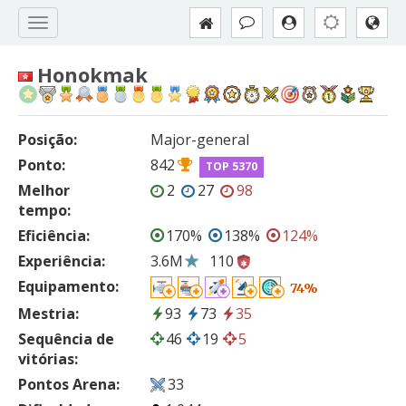
Honokmak
Posição:
Major-general
Ponto:
842
TOP 5370
Melhor
2
27
98
tempo:
Eficiência:
170%
138%
124%
Experiência:
3.6M
110
Equipamento:
74%
Mestria:
93
73
35
Sequência de
46
19
5
vitórias:
Pontos Arena:
33