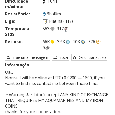
Dificuldade
1 044
máxima:
Resistência:
6h 40m
Liga:
Platina (417)
Temporada
563
917
S128:
Recursos:
66K
3.6K
10K
576
9
Envie uma mensagem
Troca
Denunciar abuso
Informação:
QaQ

Notice: I will be online at UTC+0 0200 — 1600, if you 
want to find me, contact me between those time. 

⚠️Warning⚠️：I don’t accept ANY KIND OF EXCHANGE 
THAT REQUIRES MY AQUAMARINES AND MY IRON 
COINS 

thanks for your cooperation.
