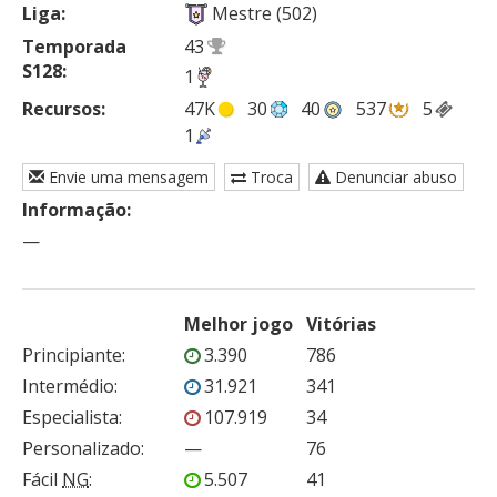
Liga:
Mestre (502)
Temporada
43
S128:
1
Recursos:
47K
30
40
537
5
1
Envie uma mensagem
Troca
Denunciar abuso
Informação:
—
Melhor jogo
Vitórias
Principiante
:
3.390
786
Intermédio
:
31.921
341
Especialista
:
107.919
34
Personalizado
:
—
76
Fácil
NG
:
5.507
41