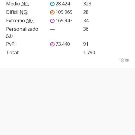
Médio
NG
:
28.424
323
Difícil
NG
:
109.969
28
Extremo
NG
:
169.943
34
Personalizado
—
36
NG
:
PvP
:
73.440
91
Total:
1 790
18