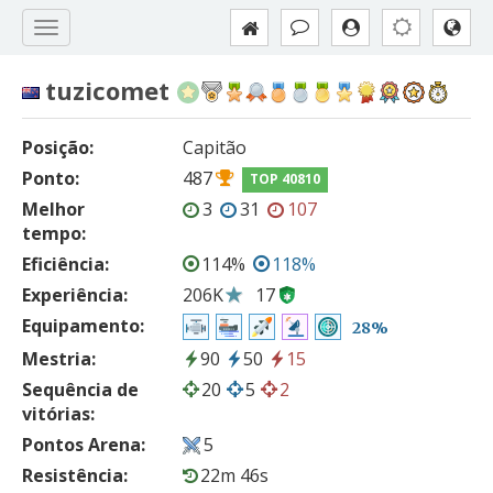
tuzicomet
Posição:
Capitão
Ponto:
487
TOP 40810
Melhor
3
31
107
tempo:
Eficiência:
114%
118%
Experiência:
206K
17
Equipamento:
28%
Mestria:
90
50
15
Sequência de
20
5
2
vitórias:
Pontos Arena:
5
Resistência:
22m 46s