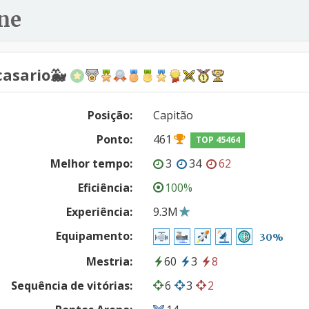
ne
casario🐳
Posição:
Capitão
Ponto:
461
TOP 45464
Melhor tempo:
3
34
62
Eficiência:
100%
Experiência:
9.3M
Equipamento:
30%
Mestria:
60
3
8
Sequência de vitórias:
6
3
2