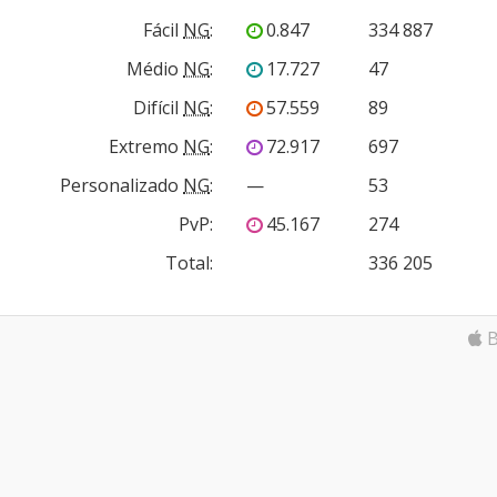
Fácil
NG
:
0.847
334 887
Médio
NG
:
17.727
47
Difícil
NG
:
57.559
89
Extremo
NG
:
72.917
697
Personalizado
NG
:
—
53
PvP
:
45.167
274
Total:
336 205
B