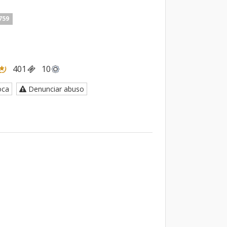
759
401
10
oca
Denunciar abuso