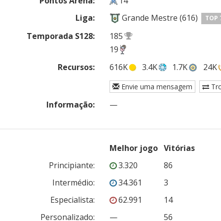
Pontos Arena:
14
Liga:
Grande Mestre (616)
TOP 
Temporada S128:
185
19
Recursos:
616K
3.4K
1.7K
24K
Envie uma mensagem
Tr
Informação:
—
Melhor jogo
Vitórias
Principiante
:
3.320
86
Intermédio
:
34.361
3
Especialista
:
62.991
14
Personalizado
:
—
56