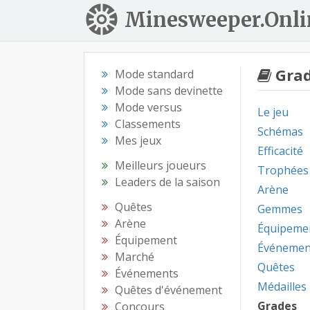
Minesweeper.Onli
Grad
Mode standard
Mode sans devinette
Mode versus
Le jeu
Classements
Schémas
Mes jeux
Efficacité
Meilleurs joueurs
Trophées
Leaders de la saison
Arène
Quêtes
Gemmes
Arène
Équipeme
Équipement
Événemen
Marché
Quêtes
Événements
Médailles
Quêtes d'événement
Grades
Concours