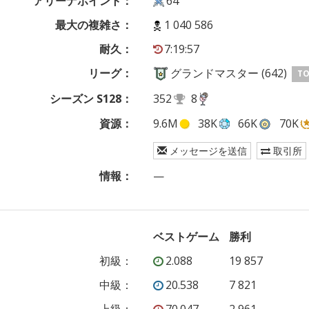
アリーナポイント：
64
最大の複雑さ：
1 040 586
耐久：
7:19:57
リーグ：
グランドマスター (642)
TO
シーズン S128：
352
8
資源：
9.6M
38K
66K
70K
メッセージを送信
取引所
情報：
—
ベストゲーム
勝利
初級
：
2.088
19 857
中級
：
20.538
7 821
上級
：
70.047
2 961