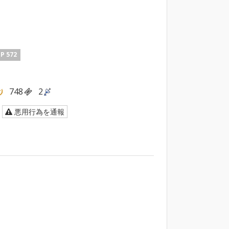
P 572
748
2
悪用行為を通報