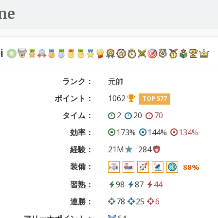
ne
i
ランク：
元帥
ポイント：
1062
TOP 577
タイム：
2
20
70
効率：
173%
144%
134%
経験：
21M
284
装備：
88%
習熟：
98
87
44
連勝：
78
25
6