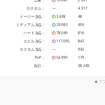
カスタム
：
—
4 317
イージー
NG
：
3.438
48
ミディアム
NG
：
29.083
459
ハード
NG
：
78.049
816
エビル
NG
：
117.095
847
カスタム
NG
：
—
942
PvP
：
56.999
179
合計：
38 249
ア