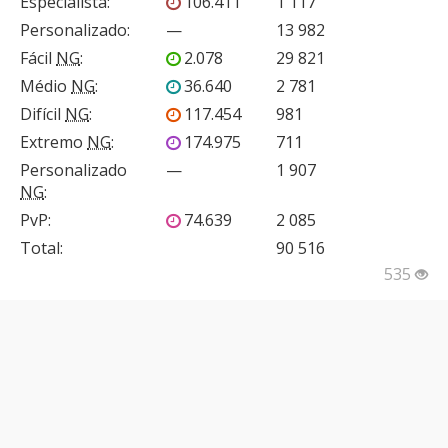
Especialista
:
106.411
1 117
Personalizado
:
—
13 982
Fácil
NG
:
2.078
29 821
Médio
NG
:
36.640
2 781
Difícil
NG
:
117.454
981
Extremo
NG
:
174.975
711
Personalizado
—
1 907
NG
:
PvP
:
74.639
2 085
Total:
90 516
535