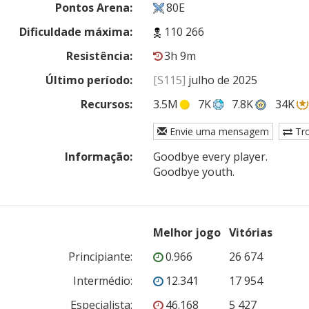
Pontos Arena:
80E
Dificuldade máxima:
110 266
Resistência:
3h 9m
Último período:
[S115]
julho de 2025
Recursos:
3.5M
7K
7.8K
34K
Envie uma mensagem
Tr
Informação:
Goodbye every player.

Goodbye youth.
Melhor jogo
Vitórias
Principiante
:
0.966
26 674
Intermédio
:
12.341
17 954
Especialista
:
46.168
5 427