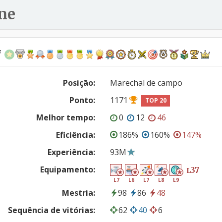
ne
f
Posição:
Marechal de campo
Ponto:
1171
TOP 20
Melhor tempo:
0
12
46
Eficiência:
186%
160%
147%
Experiência:
93M
Equipamento:
37
L
L7
L6
L7
L8
L9
Mestria:
98
86
48
Sequência de vitórias:
62
40
6