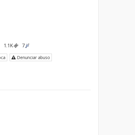
1.1K
7
oca
Denunciar abuso