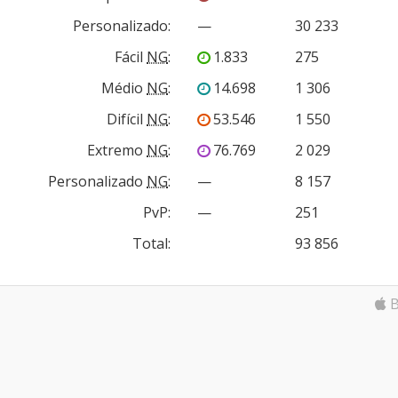
Personalizado
:
—
30 233
Fácil
NG
:
1.833
275
Médio
NG
:
14.698
1 306
Difícil
NG
:
53.546
1 550
Extremo
NG
:
76.769
2 029
Personalizado
NG
:
—
8 157
PvP
:
—
251
Total:
93 856
B