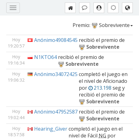
Premio:
Sobrevivente
Hoy
Anónimo49084545
recibió el premio de
19:20:57
Sobrevivente
Hoy
N1KTO64
recibió el premio de
19:16:34
Sobrevivente
Hoy
Anónimo34072425
completó el juego en
19:06:32
el nivel de
Aficionado
por
213.198
seg y
recibió el premio de
Sobrevivente
Hoy
Anónimo47952587
recibió el premio de
19:02:44
Sobrevivente
Hoy
Hearing_Giver
completó el juego en el
18:57:58
nivel de
Fácil
NG
por