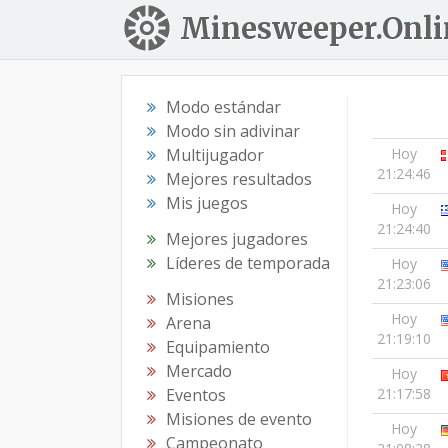
Minesweeper.Onli
Modo estándar
Modo sin adivinar
Multijugador
Hoy
21:24:46
Mejores resultados
Mis juegos
Hoy
21:24:40
Mejores jugadores
Líderes de temporada
Hoy
21:23:06
Misiones
Hoy
Arena
21:19:10
Equipamiento
Mercado
Hoy
Eventos
21:17:58
Misiones de evento
Hoy
Campeonato