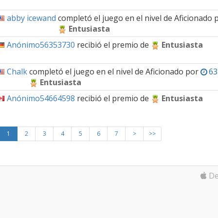
abby icewand
completó el juego en el nivel de
Aficionado
Entusiasta
Anónimo56353730
recibió el premio de
Entusiasta
Chalk
completó el juego en el nivel de
Aficionado
por
63
Entusiasta
Anónimo54664598
recibió el premio de
Entusiasta
1
2
3
4
5
6
7
>
>>
De