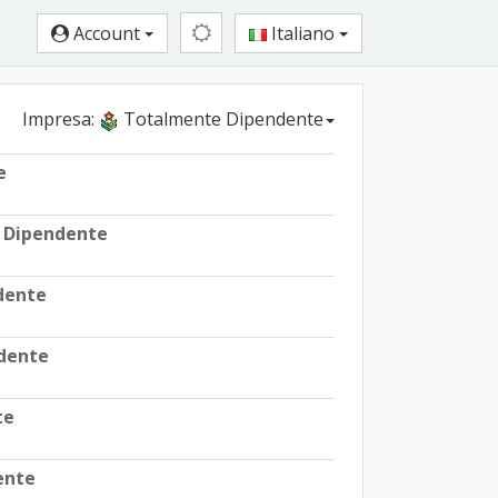
Account
Italiano
Impresa:
Totalmente Dipendente
e
 Dipendente
dente
dente
te
ente