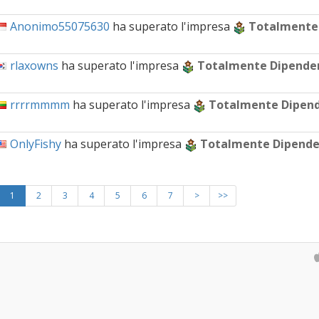
Anonimo55075630
ha superato l'impresa
Totalmente
rlaxowns
ha superato l'impresa
Totalmente Dipende
rrrrmmmm
ha superato l'impresa
Totalmente Dipen
OnlyFishy
ha superato l'impresa
Totalmente Dipend
1
2
3
4
5
6
7
>
>>