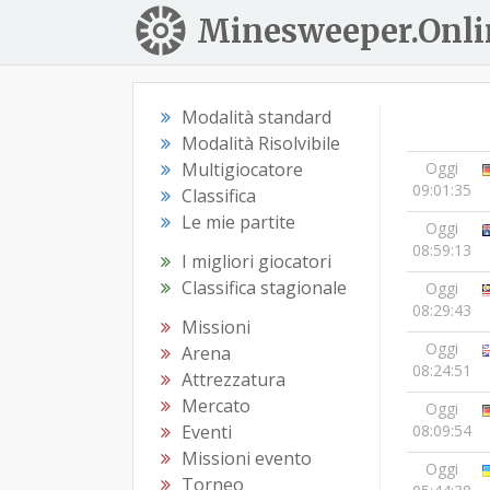
Minesweeper.Onli
Modalità standard
Modalità Risolvibile
Multigiocatore
Oggi
09:01:35
Classifica
Le mie partite
Oggi
08:59:13
I migliori giocatori
Classifica stagionale
Oggi
08:29:43
Missioni
Oggi
Arena
08:24:51
Attrezzatura
Mercato
Oggi
Eventi
08:09:54
Missioni evento
Oggi
Torneo