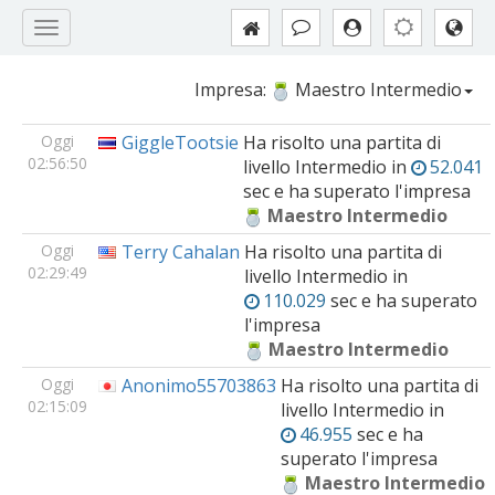
Impresa:
Maestro Intermedio
Oggi
GiggleTootsie
Ha risolto una partita di
02:56:50
livello
Intermedio
in
52.041
sec e ha superato l'impresa
Maestro Intermedio
Oggi
Terry Cahalan
Ha risolto una partita di
02:29:49
livello
Intermedio
in
110.029
sec e ha superato
l'impresa
Maestro Intermedio
Oggi
Anonimo55703863
Ha risolto una partita di
02:15:09
livello
Intermedio
in
46.955
sec e ha
superato l'impresa
Maestro Intermedio