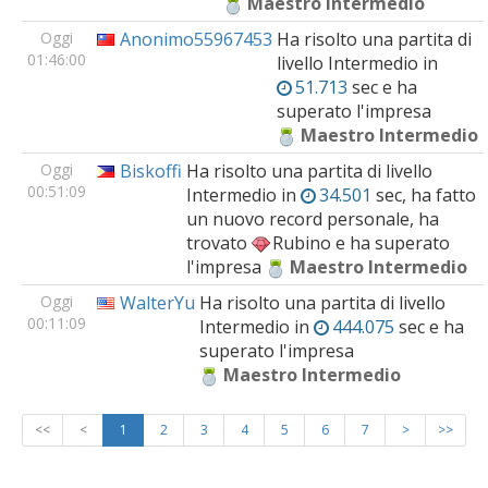
Maestro Intermedio
Oggi
Anonimo55967453
Ha risolto una partita di
01:46:00
livello
Intermedio
in
51.713
sec e ha
superato l'impresa
Maestro Intermedio
Oggi
Biskoffi
Ha risolto una partita di livello
00:51:09
Intermedio
in
34.501
sec, ha fatto
un nuovo record personale, ha
trovato
Rubino
e ha superato
l'impresa
Maestro Intermedio
Oggi
WalterYu
Ha risolto una partita di livello
00:11:09
Intermedio
in
444.075
sec e ha
superato l'impresa
Maestro Intermedio
<<
<
1
2
3
4
5
6
7
>
>>