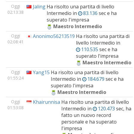
Oggi
Jaling
Ha risolto una partita di livello
02:13:38
Intermedio
in
83.136
sec e ha
superato l'impresa
Maestro Intermedio
Oggi
Anonimo56213519
Ha risolto una partita di
02:08:41
livello
Intermedio
in
110.535
sec e ha
superato l'impresa
Maestro Intermedio
Oggi
Yang15
Ha risolto una partita di livello
01:55:24
Intermedio
in
184.679
sec e ha
superato l'impresa
Maestro Intermedio
Oggi
Khairunnisa
Ha risolto una partita di livello
01:53:08
Intermedio
in
120.473
sec, ha
fatto un nuovo record
personale e ha superato
l'impresa