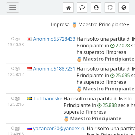
Impresa:
Maestro Principiante
Oggi
Anonimo55728433
Ha risolto una partita di li
13:00:38
Principiante
in
22.078
se
ha superato l'impresa
Maestro Principiante
Oggi
Anonimo51887231
Ha risolto una partita di li
12:58:12
Principiante
in
25.685
se
ha superato l'impresa
Maestro Principiante
Oggi
Tutthandske
Ha risolto una partita di livello
12:52:16
Principiante
in
25.888
sec e h
superato l'impresa
Maestro Principiante
Oggi
ya.tancor30@yandex.ru
Ha risolto una partita
12:48:05