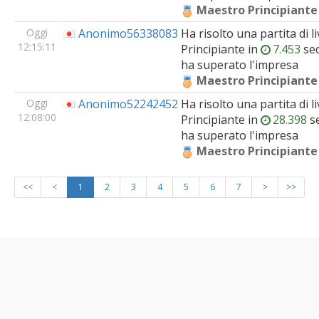
Maestro Principiante
Oggi
Anonimo56338083
Ha risolto una partita di li
12:15:11
Principiante
in
7.453
sec
ha superato l'impresa
Maestro Principiante
Oggi
Anonimo52242452
Ha risolto una partita di li
12:08:00
Principiante
in
28.398
se
ha superato l'impresa
Maestro Principiante
<<
<
1
2
3
4
5
6
7
>
>>