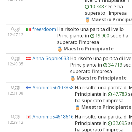
livello
Principiante
in
10.348
sec e ha
superato l'impresa
Maestro Principi
Oggi
free/doom
Ha risolto una partita di livello
12:47:12
Principiante
in
19.900
sec e ha
superato l'impresa
Maestro Principiante
Oggi
Anna-Sophie033
Ha risolto una partita di live
12:40:35
Principiante
in
34.713
sec 
superato l'impresa
Maestro Principiante
Oggi
Anonimo56103858
Ha risolto una partita di li
12:31:08
Principiante
in
47.783
se
ha superato l'impresa
Maestro Principiante
Oggi
Anonimo54618616
Ha risolto una partita di li
12:29:12
Principiante
in
32.095
se
ha superato l'impresa