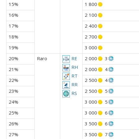
15%
1 800
16%
2 100
17%
2 400
18%
2 700
19%
3 000
20%
Raro
2 000
3
RE
RH
21%
2 000
4
RT
22%
2 500
4
RR
23%
2 500
5
RS
24%
3 000
5
25%
3 000
6
26%
3 500
6
27%
3 500
7