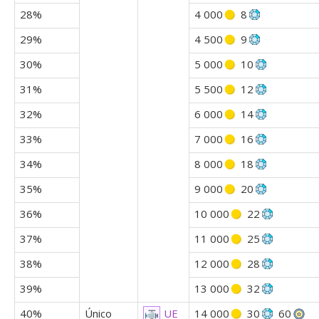
28%
4 000
8
29%
4 500
9
30%
5 000
10
31%
5 500
12
32%
6 000
14
33%
7 000
16
34%
8 000
18
35%
9 000
20
36%
10 000
22
37%
11 000
25
38%
12 000
28
39%
13 000
32
40%
Único
14 000
30
60
UE