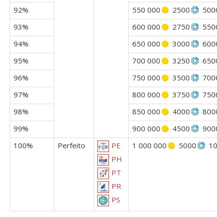
92%
550 000
2500
500
93%
600 000
2750
550
94%
650 000
3000
600
95%
700 000
3250
650
96%
750 000
3500
700
97%
800 000
3750
750
98%
850 000
4000
800
99%
900 000
4500
900
100%
Perfeito
1 000 000
5000
1
PE
PH
PT
PR
PS