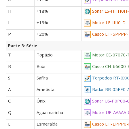
H
+18%
Sonar LS-HHH0H
I
+19%
Motor LE-IIII0-D
P
+20%
Casco LH-5PPPP
Parte 3: Série
T
Topázio
Motor CE-07070-
R
Rubi
Casco CH-66600-
S
Safira
Torpedos RT-0XX
A
Ametista
Radar RR-05EE0-
O
Ônix
Sonar US-P0P00-
Q
Água marinha
Motor UE-AAAAA-
E
Esmeralda
Casco LH-EPPP0-