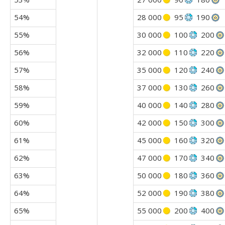
54%
28 000
95
190
55%
30 000
100
200
56%
32 000
110
220
57%
35 000
120
240
58%
37 000
130
260
59%
40 000
140
280
60%
42 000
150
300
61%
45 000
160
320
62%
47 000
170
340
63%
50 000
180
360
64%
52 000
190
380
65%
55 000
200
400