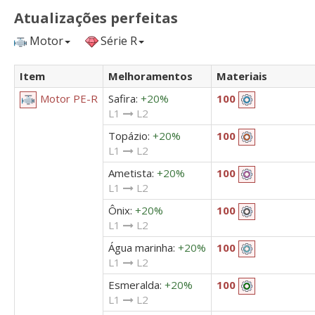
Atualizações perfeitas
Motor
Série R
Item
Melhoramentos
Materiais
Safira:
+20%
Motor PE-R
100
L1
L2
Topázio:
+20%
100
L1
L2
Ametista:
+20%
100
L1
L2
Ônix:
+20%
100
L1
L2
Água marinha:
+20%
100
L1
L2
Esmeralda:
+20%
100
L1
L2