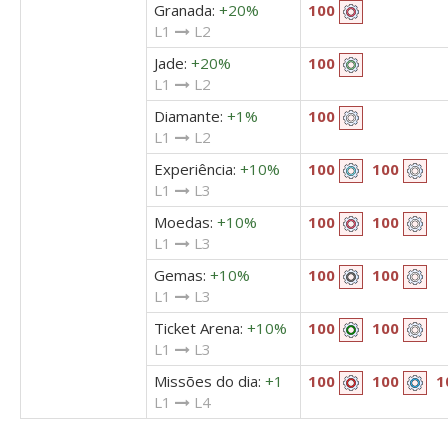
Granada:
+20%
100
L1
L2
Jade:
+20%
100
L1
L2
Diamante:
+1%
100
L1
L2
Experiência:
+10%
100
100
L1
L3
Moedas:
+10%
100
100
L1
L3
Gemas:
+10%
100
100
L1
L3
Ticket Arena:
+10%
100
100
L1
L3
Missões do dia:
+1
100
100
1
L1
L4