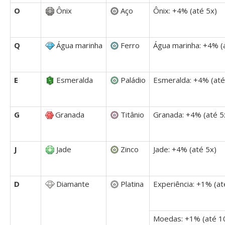
O
Ônix
Aço
Ônix: +4% (até 5x)
Q
Água marinha
Ferro
Água marinha: +4% (
E
Esmeralda
Paládio
Esmeralda: +4% (até
G
Granada
Titânio
Granada: +4% (até 5
J
Jade
Zinco
Jade: +4% (até 5x)
D
Diamante
Platina
Experiência: +1% (at
Moedas: +1% (até 1