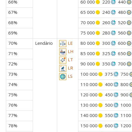
66%
60 000
220
440
67%
65 000
240
480
68%
70 000
260
520
69%
75 000
280
560
70%
Lendário
80 000
300
600
LE
LH
71%
85 000
325
650
LT
72%
90 000
350
700
LR
73%
100 000
375
750
LS
74%
110 000
400
800
75%
120 000
450
900
76%
130 000
500
1000
77%
140 000
550
1100
78%
150 000
600
1200