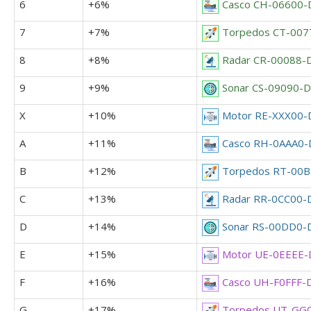
6
+6%
Casco CH-06600-
7
+7%
Torpedos CT-007
8
+8%
Radar CR-00088-
9
+9%
Sonar CS-09090-D
X
+10%
Motor RE-XXX00-
A
+11%
Casco RH-0AAA0-
B
+12%
Torpedos RT-00
C
+13%
Radar RR-0CC00-
D
+14%
Sonar RS-00DD0-
E
+15%
Motor UE-0EEEE-
F
+16%
Casco UH-F0FFF-
G
+17%
Torpedos UT-GG